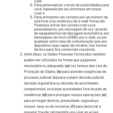
Loja;
Para personalizar o envio de publicidades para
você, baseada em seu interesse em nossa
Loja; e
Para entrarmos em contato por um número de
telefone e/ou endereço de e-mail fornecido.
Podemos entrar em contato com você
pessoalmente, por mensagem de voz, através
de equipamentos de discagem automática, por
mensagens de texto (SMS), por e-mail, ou por
qualquer outro meio de comunicação que seu
dispositivo seja capaz de receber, nos termos
da lei e para fins comerciais razoáveis.
Além disso, os Dados Pessoais fornecidos também
podem ser utilizados na forma que julgarmos
necessária ou adequada:
(a)
nos termos das Leis de
Proteção de Dados;
(b)
para atender exigências de
processo judicial;
(c)
para cumprir decisão judicial,
decisão regulatória ou decisão de autoridades
competentes, incluindo autoridades fora do país de
residência;
(d)
para proteger nossas operações;
(e)
para proteger direitos, privacidade, segurança
nossos, seus ou de terceiros;
(f)
para detectar e
prevenir fraude;
(g)
permitir-nos usar as ações