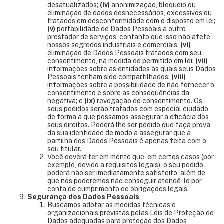
desatualizados;
(iv)
anonimização, bloqueio ou
eliminação de dados desnecessários, excessivos ou
tratados em desconformidade com o disposto em lei;
(v)
portabilidade de Dados Pessoais a outro
prestador de serviços, contanto que isso não afete
nossos segredos industriais e comerciais;
(vi)
eliminação de Dados Pessoais tratados com seu
consentimento, na medida do permitido em lei;
(vii)
informações sobre as entidades às quais seus Dados
Pessoais tenham sido compartilhados;
(viii)
informações sobre a possibilidade de não fornecer o
consentimento e sobre as consequências da
negativa; e
(ix)
revogação do consentimento. Os
seus pedidos serão tratados com especial cuidado
de forma a que possamos assegurar a eficácia dos
seus direitos. Poderá lhe ser pedido que faça prova
da sua identidade de modo a assegurar que a
partilha dos Dados Pessoais é apenas feita com o
seu titular.
Você deverá ter em mente que, em certos casos (por
exemplo, devido a requisitos legais), o seu pedido
poderá não ser imediatamente satisfeito, além de
que nós poderemos não conseguir atendê-lo por
conta de cumprimento de obrigações legais.
Segurança dos Dados Pessoais
Buscamos adotar as medidas técnicas e
organizacionais previstas pelas Leis de Proteção de
Dados adequadas para proteção dos Dados