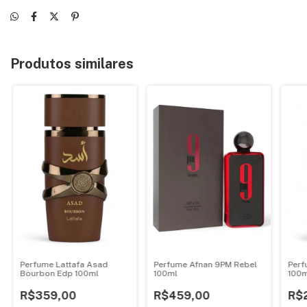
Produtos similares
Perfume Lattafa Asad
Perfume Afnan 9PM Rebel
Perf
Bourbon Edp 100ml
100ml
100
R$359,00
R$459,00
R$