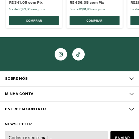
R$341,05
com
Pix
R$436,05
com
Pix
R$2
5
x
de
R$71,80
sem juros
5
x
de
R$91,80
sem juros
5
x
d
SOBRE NÓS
MINHA CONTA
ENTRE EM CONTATO
NEWSLETTER