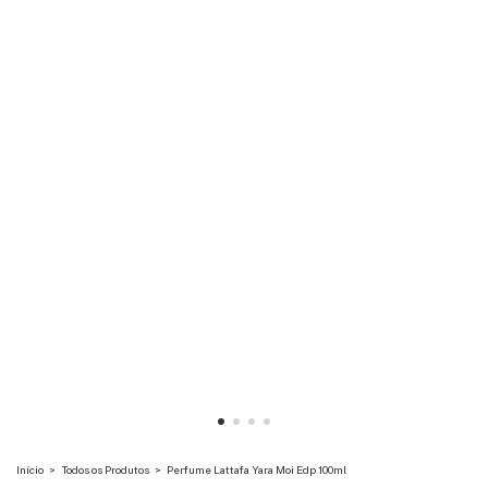
Início
>
Todos os Produtos
>
Perfume Lattafa Yara Moi Edp 100ml