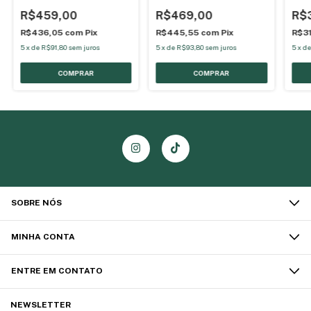
R$459,00
R$469,00
R$
R$436,05
com
Pix
R$445,55
com
Pix
R$3
5
x
de
R$91,80
sem juros
5
x
de
R$93,80
sem juros
5
x
d
SOBRE NÓS
MINHA CONTA
ENTRE EM CONTATO
NEWSLETTER