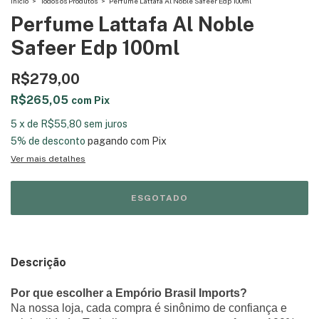
Início
>
Todos os Produtos
>
Perfume Lattafa Al Noble Safeer Edp 100ml
Perfume Lattafa Al Noble
Safeer Edp 100ml
R$279,00
R$265,05
com
Pix
5
x
de
R$55,80
sem juros
5% de desconto
pagando com Pix
Ver mais detalhes
Descrição
Por que escolher a Empório Brasil Imports?
Na nossa loja, cada compra é sinônimo de confiança e